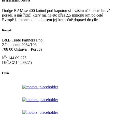
DopravanadRAMec.cz
Dodge RAM se 400 koňmi pod kapotou si s vašim nákladem hravě
poradí, a náš řidič, který má najeto přes 2,5 milionu km po celé
Evropě kamionem i autobusem jej bezpečně dopraví do cíle.
Kontakt
B&B Trade Partners s.r.o.
Záhumenní 2034/103
708 00 Ostrava – Poruba
IČ: 144 09 275
DIČ:CZ14409275
Fotky