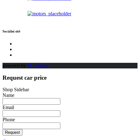
Sociální sítě
powered by
IT Ostrava
Request car price
Shop Sidebar
Name
Email
Phone
Request