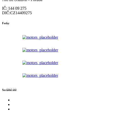
IČ: 144 09 275
DIČ:CZ14409275
Fotky
Sociální sítě